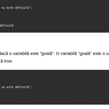
 nu este definită";
definită
acă o variabilă este "goală". O variabilă "goală" este o var
ă true:
 nu este definită";