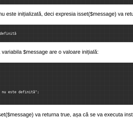
u este inițializată, deci expresia isset($message) va ret
definită
ariabila $message are o valoare inițială:
 nu este definită";
sset($message) va returna true, așa că se va executa in