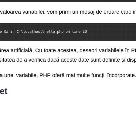
valoarea variabilei, vom primi un mesaj de eroare care ind
e $a in C:\localhost\hello.php on line 10
rea artificială. Cu toate acestea, deseori variabilele în P
atea de a verifica dacă aceste date sunt definite și dispo
ța unei variabile, PHP oferă mai multe funcții încorporate
et