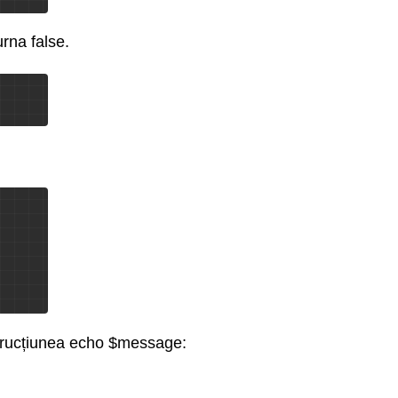
urna false.
strucțiunea echo $message: