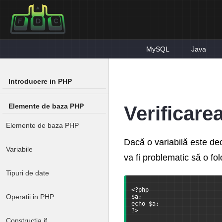
MySQL
Java
Introducere in PHP
Elemente de baza PHP
Verificarea
Elemente de baza PHP
Dacă o variabilă este decl
Variabile
va fi problematic să o f
Tipuri de date
<?php
Operatii in PHP
$a;
echo $a;
?>
Constructia if