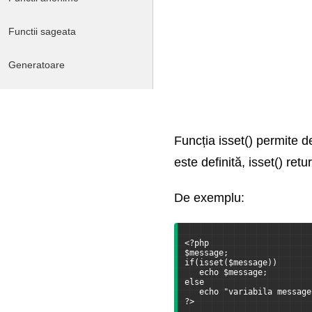
Functii sageata
Generatoare
Referinte
Domeniul de vizibilitate al
Funcția isset() permite d
variabilelor
este definită, isset() re
Constante
De exemplu:
Verificarea existentei
variabilelor
<?php
$message;
Obtinerea si setarea tipului
if(isset($message))
variabilei
   echo $message;
else
   echo "variabila message
Operatii cu array-uri
?>