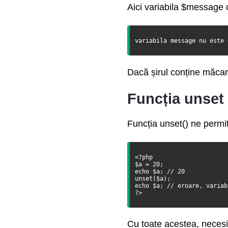
Aici variabila $message 
variabila message nu este 
Dacă șirul conține măcar 
Funcția unset
Funcția unset() ne permit
<?php
$a = 20;
echo $a; // 20
unset($a);
echo $a; // eroare, variab
?>
Cu toate acestea, necesi