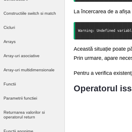
La încercarea de a afișa 
Constructiile switch si match
Cicluri
Warning: Undefined variabl
Arrays
Această situație poate pă
Array-uri asociative
Prin urmare, apare necesit
Array-uri multidimensionale
Pentru a verifica existen
Functii
Operatorul iss
Parametrii functiei
Returnarea valorilor si
operatorul return
Functii anonime