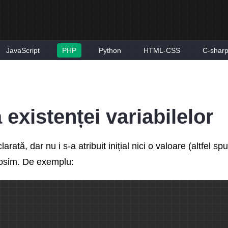
JavaScript
PHP
Python
HTML-CSS
C-shar
 existenței variabilelor
arată, dar nu i s-a atribuit inițial nici o valoare (altfel s
olosim. De exemplu: