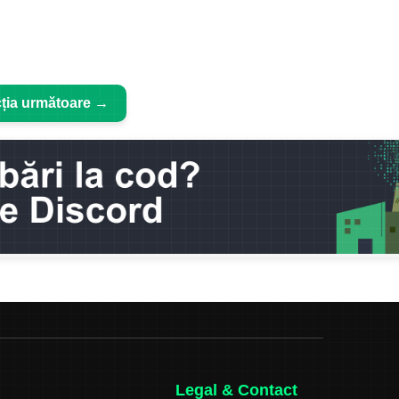
ția următoare →
Legal & Contact