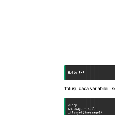
Hello PHP
Totuși, dacă variabilei i 
<?php
$message = null;
if(isset($message))