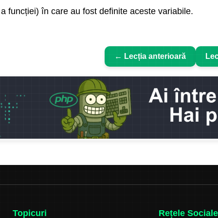
 funcției) în care au fost definite aceste variabile.
← Lecția anterioară
Lec
Topicuri
Rețele Sociale