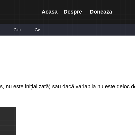
Acasa
Despre
Doneaza
p
C++
Go
pus, nu este inițializată) sau dacă variabila nu este deloc d