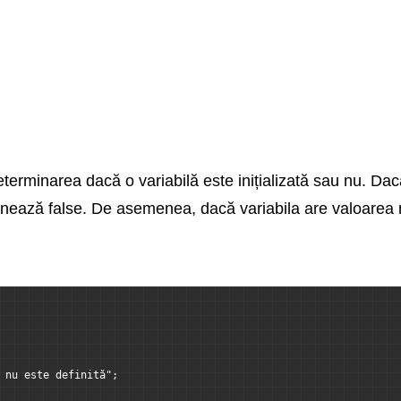
eterminarea dacă o variabilă este inițializată sau nu. Dacă
turnează false. De asemenea, dacă variabila are valoarea nu
 nu este definită";