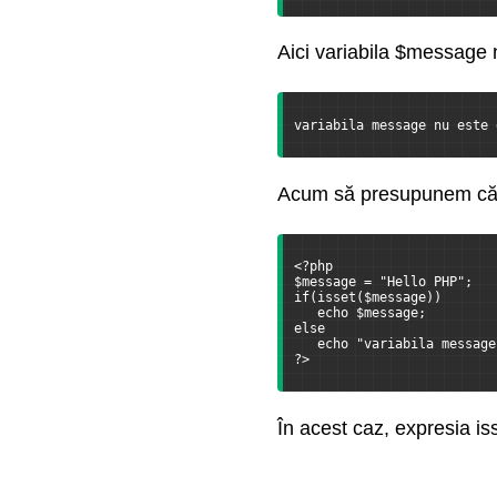
Trimiterea datelor pe
Aici variabila $message n
server
Programare orientata pe
variabila message nu este 
obiecte
Functionalitati de baza ale
Acum să presupunem că v
PHP
Tratarea exceptiilor
<?php
$message = "Hello PHP";
if(isset($message))
   echo $message;
Lucrul cu sistemul de
else
fisiere
   echo "variabila message
?>
În acest caz, expresia i