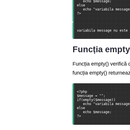
   echo $message;
else
   echo "variabila message
?>
variabila message nu este 
Funcția empty
Funcția empty() verifică d
funcția empty() returneaz
<?php
$message = "";
if(empty($message))
   echo "variabila message
else
   echo $message;
?>