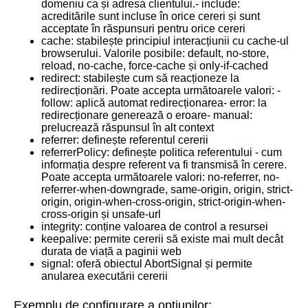
domeniu ca și adresa clientului.- include:
acreditările sunt incluse în orice cereri și sunt
acceptate în răspunsuri pentru orice cereri
cache: stabilește principiul interacțiunii cu cache-ul
browserului. Valorile posibile: default, no-store,
reload, no-cache, force-cache și only-if-cached
redirect: stabilește cum să reacționeze la
redirecționări. Poate accepta următoarele valori: -
follow: aplică automat redirecționarea- error: la
redirecționare generează o eroare- manual:
prelucrează răspunsul în alt context
referrer: definește referentul cererii
referrerPolicy: definește politica referentului - cum
informația despre referent va fi transmisă în cerere.
Poate accepta următoarele valori: no-referrer, no-
referrer-when-downgrade, same-origin, origin, strict-
origin, origin-when-cross-origin, strict-origin-when-
cross-origin și unsafe-url
integrity: conține valoarea de control a resursei
keepalive: permite cererii să existe mai mult decât
durata de viață a paginii web
signal: oferă obiectul AbortSignal și permite
anularea executării cererii
Exemplu de configurare a opțiunilor: