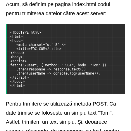
Acum, să definim pe pagina index.html codul
pentru trimiterea datelor către acest server:
<!DOCTYPE html>
<html>
<head>
   <meta charset="utf-8" />
   <title>FDC.COM</title>
</head>
<body>
<script>
fetch("/user", { method: "POST", body: "Tom" })
   .then(response => response.text())
   .then(userName => console.log(userName));
</script>
</body>
</html>
Pentru trimitere se utilizează metoda POST. Ca
date trimise se folosește un simplu text "Tom".
Astfel, trimitem un text simplu. Și, deoarece
serverul răspunde, de asemenea, cu text, pentru