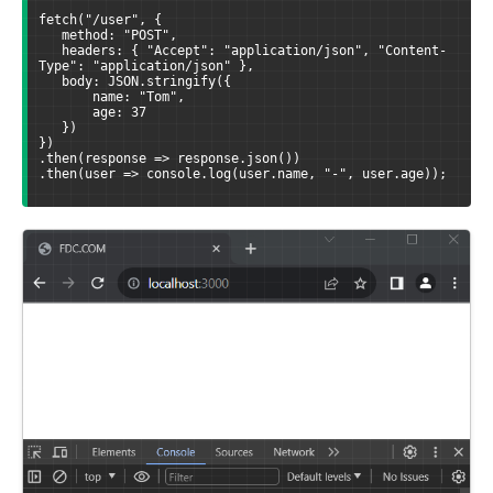
fetch("/user", {
   method: "POST",
   headers: { "Accept": "application/json", "Content-
Type": "application/json" },
   body: JSON.stringify({
       name: "Tom",
       age: 37
   })
})
.then(response => response.json())
.then(user => console.log(user.name, "-", user.age));