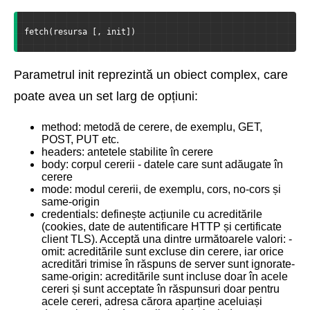
fetch(resursa [, init])
Parametrul init reprezintă un obiect complex, care
poate avea un set larg de opțiuni:
method: metodă de cerere, de exemplu, GET,
POST, PUT etc.
headers: antetele stabilite în cerere
body: corpul cererii - datele care sunt adăugate în
cerere
mode: modul cererii, de exemplu, cors, no-cors și
same-origin
credentials: definește acțiunile cu acreditările
(cookies, date de autentificare HTTP și certificate
client TLS). Acceptă una dintre următoarele valori: -
omit: acreditările sunt excluse din cerere, iar orice
acreditări trimise în răspuns de server sunt ignorate-
same-origin: acreditările sunt incluse doar în acele
cereri și sunt acceptate în răspunsuri doar pentru
acele cereri, adresa cărora aparține aceluiași