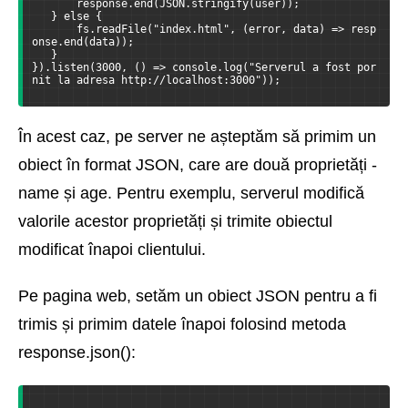
       response.end(JSON.stringify(user));
   } else {
       fs.readFile("index.html", (error, data) => resp
onse.end(data));
   }
}).listen(3000, () => console.log("Serverul a fost por
nit la adresa http://localhost:3000"));
În acest caz, pe server ne așteptăm să primim un
obiect în format JSON, care are două proprietăți -
name și age. Pentru exemplu, serverul modifică
valorile acestor proprietăți și trimite obiectul
modificat înapoi clientului.
Pe pagina web, setăm un obiect JSON pentru a fi
trimis și primim datele înapoi folosind metoda
response.json():