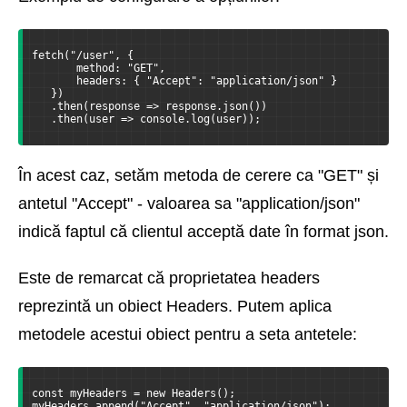
fetch("/user", {
       method: "GET",
       headers: { "Accept": "application/json" }
   })
   .then(response => response.json())
   .then(user => console.log(user));
În acest caz, setăm metoda de cerere ca "GET" și
antetul "Accept" - valoarea sa "application/json"
indică faptul că clientul acceptă date în format json.
Este de remarcat că proprietatea headers
reprezintă un obiect Headers. Putem aplica
metodele acestui obiect pentru a seta antetele:
const myHeaders = new Headers();
myHeaders.append("Accept", "application/json");