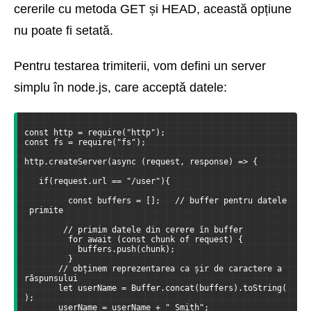
cererile cu metoda GET și HEAD, această opțiune
nu poate fi setată.
Pentru testarea trimiterii, vom defini un server
simplu în node.js, care acceptă datele:
const http = require("http");
const fs = require("fs");
http.createServer(async (request, response) => {
   if(request.url == "/user"){
         const buffers = [];   // buffer pentru datele
 primite
        // primim datele din cerere în buffer
         for await (const chunk of request) {
           buffers.push(chunk);
         }
       // obținem reprezentarea ca șir de caractere a 
răspunsului
       let userName = Buffer.concat(buffers).toString(
);
       userName = userName + " Smith";