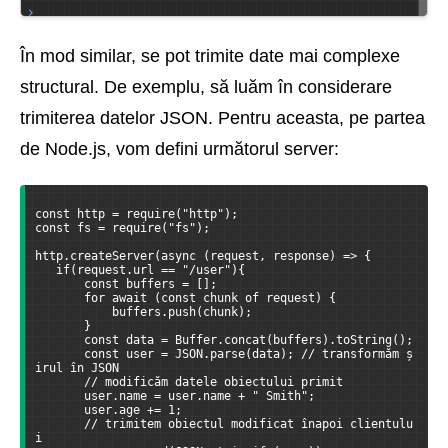
În mod similar, se pot trimite date mai complexe
structural. De exemplu, să luăm în considerare
trimiterea datelor JSON. Pentru aceasta, pe partea
de Node.js, vom defini următorul server:
const http = require("http");
const fs = require("fs");
http.createServer(async (request, response) => {
   if(request.url == "/user"){
       const buffers = [];
       for await (const chunk of request) {
           buffers.push(chunk);
       }
       const data = Buffer.concat(buffers).toString();
       const user = JSON.parse(data); // transformăm ș
irul în JSON
       // modificăm datele obiectului primit
       user.name = user.name + " Smith";
       user.age += 1;
       // trimitem obiectul modificat înapoi clientulu
i