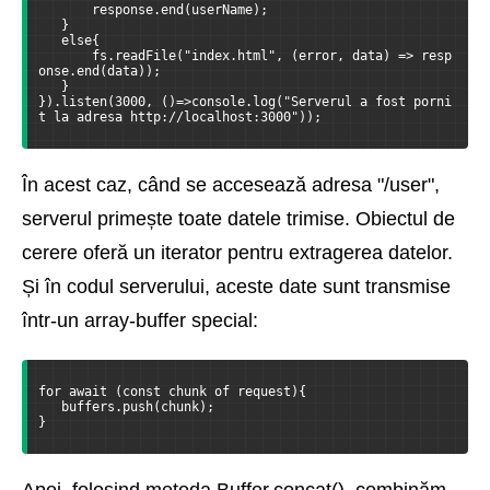
       response.end(userName);
   }
   else{
       fs.readFile("index.html", (error, data) => resp
onse.end(data));
   }
}).listen(3000, ()=>console.log("Serverul a fost porni
t la adresa http://localhost:3000"));
În acest caz, când se accesează adresa "/user",
serverul primește toate datele trimise. Obiectul de
cerere oferă un iterator pentru extragerea datelor.
Și în codul serverului, aceste date sunt transmise
într-un array-buffer special:
for await (const chunk of request){
   buffers.push(chunk);
}