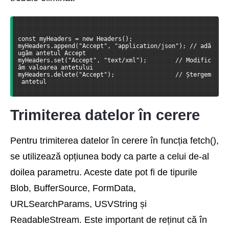
const myHeaders = new Headers();
myHeaders.append("Accept", "application/json"); // adă
ugăm antetul Accept
myHeaders.set("Accept", "text/xml");        // Modific
ăm valoarea antetului
myHeaders.delete("Accept");                 // Ștergem
 antetul
Trimiterea datelor în cerere
Pentru trimiterea datelor în cerere în funcția fetch(),
se utilizează opțiunea body ca parte a celui de-al
doilea parametru. Aceste date pot fi de tipurile
Blob, BufferSource, FormData,
URLSearchParams, USVString și
ReadableStream. Este important de reținut că în