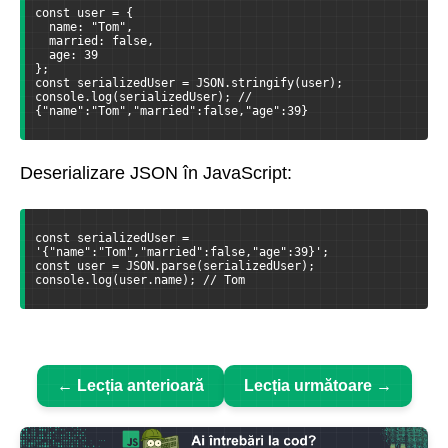
const user = {

  name: "Tom",

  married: false,

  age: 39

};

const serializedUser = JSON.stringify(user);

console.log(serializedUser); // 
{"name":"Tom","married":false,"age":39}
Deserializare JSON în JavaScript:
const serializedUser = 
'{"name":"Tom","married":false,"age":39}';

const user = JSON.parse(serializedUser);

console.log(user.name); // Tom
← Lecția anterioară
Lecția următoare →