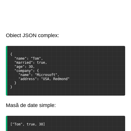
Obiect JSON complex:
{

  "name": "Tom",

  "married": true,

  "age": 30,

  "company": {

    "name": "Microsoft",

    "address": "USA, Redmond"

  }

}
Masă de date simple:
["Tom", true, 30]