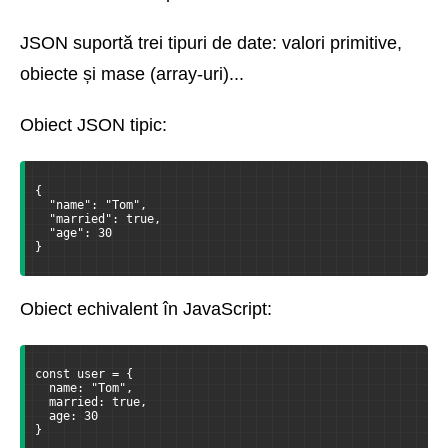
JSON suportă trei tipuri de date: valori primitive,
obiecte și mase (array-uri)...
Obiect JSON tipic:
{

  "name": "Tom",

  "married": true,

  "age": 30

}
Obiect echivalent în JavaScript:
const user = {

  name: "Tom",

  married: true,

  age: 30

}