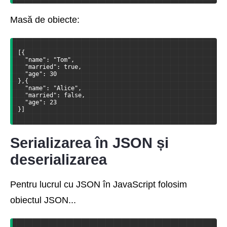
Masă de obiecte:
[{

  "name": "Tom",

  "married": true,

  "age": 30

},{

  "name": "Alice",

  "married": false,

  "age": 23

}]
Serializarea în JSON și
deserializarea
Pentru lucrul cu JSON în JavaScript folosim
obiectul JSON...