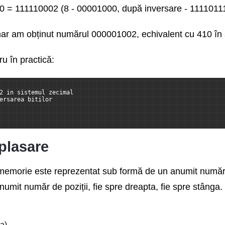
0 = 111110002 (8 - 00001000, după inversare - 111101
ar am obținut numărul 000001002, echivalent cu 410 în 
u în practică:
2 in sistemul zecimal
ersarea bitilor
plasare
memorie este reprezentat sub formă de un anumit număr de
numit număr de poziții, fie spre dreapta, fie spre stânga.
a)