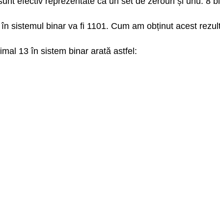
sunt efectiv reprezentate ca un set de zerouri și unu. 8 b
n sistemul binar va fi 1101. Cum am obținut acest rezult
mal 13 în sistem binar arată astfel: