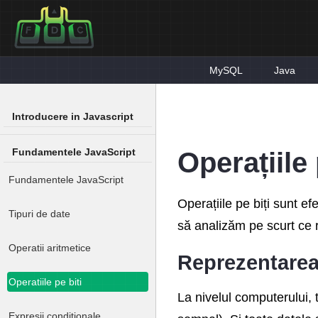
MySQL
Java
Introducere in Javascript
Fundamentele JavaScript
Operațiile 
Fundamentele JavaScript
Operațiile pe biți sunt e
Tipuri de date
să analizăm pe scurt ce r
Operatii aritmetice
Reprezentarea
Operatiile pe biti
La nivelul computerului, 
Expresii conditionale