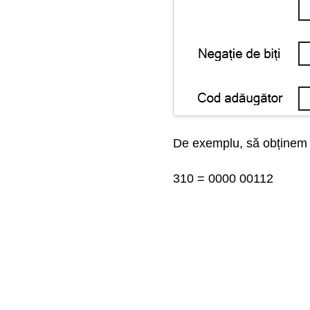
Module
Canvas API
IndexDB API
API Drag and Drop
De exemplu, să obținem n
File API
310 = 0000 00112
Web Worker API
Web API Adaugatoare
Articole suplimentare