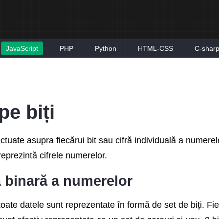
JavaScript
PHP
Python
HTML-CSS
C-shar
pe biți
fectuate asupra fiecărui bit sau cifră individuală a numere
eprezintă cifrele numerelor.
 binară a numerelor
toate datele sunt reprezentate în formă de set de biți. Fi