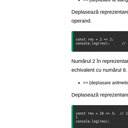
Deplasează reprezentarea
operand.
const res = 2 << 2;       
console.log(res);      // 
Numărul 2 în reprezentar
echivalent cu numărul 8.
>> (deplasare aritmeti
Deplasează reprezentarea
const res = 16 >> 3;  // 1
l
console.log(res);         