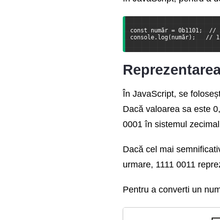
Lucru cu browserul si
BOM
const număr = 0b1101;  // 
console.log(număr);   // 1
Formate JSON si XML
Stocarea Datelor
Reprezentarea
Asincronitate, promise,
În JavaScript, se folose
async si await
Dacă valoarea sa este 0,
Cereri AJAX si
0001 în sistemul zecimal
XMLHttpRequest
Dacă cel mai semnificati
API-ul Fetch
urmare, 1111 0011 reprez
Web Socket API si Server-
Sent Events
Pentru a converti un num
Localizare