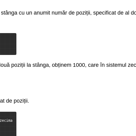
stânga cu un anumit număr de poziții, specificat de al do
ă poziții la stânga, obținem 1000, care în sistemul zec
t de poziții.
zecima