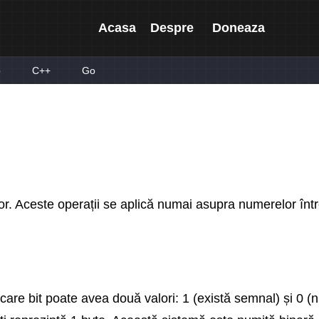
Acasa
Despre
Doneaza
p
C++
Go
lor. Aceste operații se aplică numai asupra numerelor într
ecare bit poate avea două valori: 1 (există semnal) și 0 (n