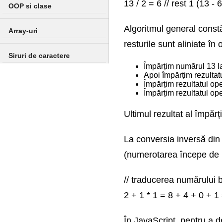
13 / 2 = 6 // rest 1 (13 - 6
OOP si clase
Algoritmul general constă
Array-uri
resturile sunt aliniate în
Siruri de caractere
Împărțim numărul 13 la 
Apoi împărțim rezultatu
Tratarea erorilor
Împărțim rezultatul oper
Împărțim rezultatul oper
Obiecte incorporate
Ultimul rezultat al împărț
Colectii si iteratori
La conversia inversă din 
(numerotarea începe de l
Lucrul cu DOM
// traducerea numărului bi
Evenimente
2 + 1 * 1 = 8 + 4 + 0 + 1
Lucrul cu Formulare
În JavaScript, pentru a d