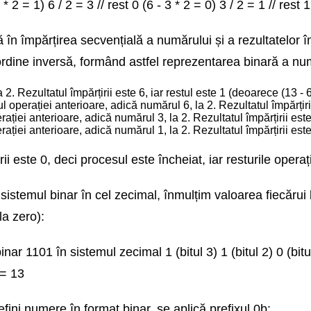
 * 2 = 1) 6 / 2 = 3 // rest 0 (6 - 3 * 2 = 0) 3 / 2 = 1 // rest 1
 în împărțirea secvențială a numărului și a rezultatelor îm
 ordine inversă, formând astfel reprezentarea binară a num
2. Rezultatul împărțirii este 6, iar restul este 1 (deoarece (13 - 6
l operației anterioare, adică numărul 6, la 2. Rezultatul împărțirii 
ației anterioare, adică numărul 3, la 2. Rezultatul împărțirii este 
ației anterioare, adică numărul 1, la 2. Rezultatul împărțirii este 
irii este 0, deci procesul este încheiat, iar resturile oper
sistemul binar în cel zecimal, înmulțim valoarea fiecărui
a zero):
nar 1101 în sistemul zecimal 1 (bitul 3) 1 (bitul 2) 0 (bitul
 = 13
efini numere în format binar, se aplică prefixul 0b: