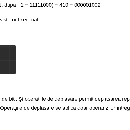
11, după +1 = 11111000) = 410 = 000001002
sistemul zecimal.
 biți. Și operațiile de deplasare permit deplasarea repr
 Operațiile de deplasare se aplică doar operanzilor întreg