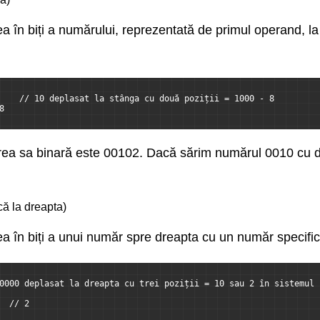
 în biți a numărului, reprezentată de primul operand, la 
    // 10 deplasat la stânga cu două poziții = 1000 - 8
8
ea sa binară este 00102. Dacă sărim numărul 0010 cu dou
că la dreapta)
 în biți a unui număr spre dreapta cu un număr specifica
0000 deplasat la dreapta cu trei poziții = 10 sau 2 în sistemul 
  // 2