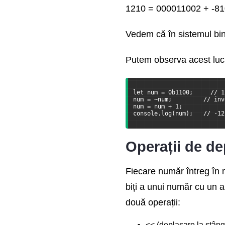
1210 = 000011002 + -81
Vedem că în sistemul bin
Putem observa acest lucr
let num = 0b1100;     // 1
num = ~num;         // inv
num = num + 1;
console.log(num);   // -12
Operații de de
Fiecare număr întreg în 
biți a unui număr cu un a
două operații:
<< (deplasare la stâng