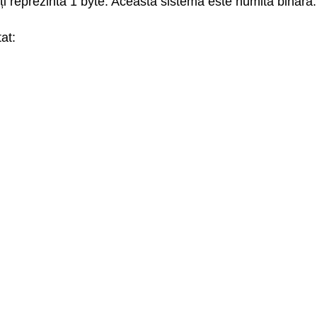
iți reprezintă 1 byte. Această sistemă este numită binară.
at: