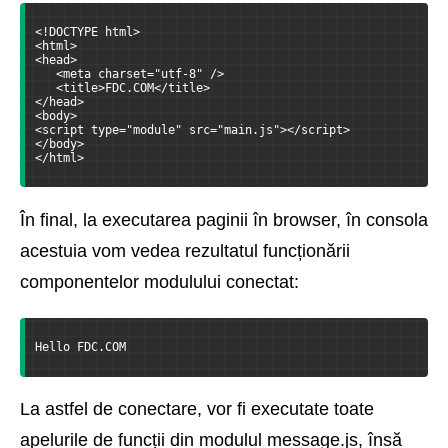
<!DOCTYPE html>
<html>
<head>
   <meta charset="utf-8" />
   <title>FDC.COM</title>
</head>
<body>
<script type="module" src="main.js"></script>
</body>
</html>
În final, la executarea paginii în browser, în consola
acestuia vom vedea rezultatul funcționării
componentelor modulului conectat:
Hello FDC.COM
La astfel de conectare, vor fi executate toate
apelurile de funcții din modulul message.js, însă