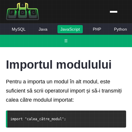
MySQL
Java
JavaScript
PHP
Python
☰
Importul modulului
Pentru a importa un modul în alt modul, este
suficient să scrii operatorul import și să-i transmiți
calea către modulul importat:
import "calea_către_modul";