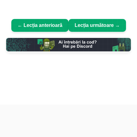
← Lecția anterioară
Lecția următoare →