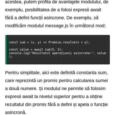
acestea, putem profita de avantajele modulului, de
exemplu, posibilitatea de a folosi expresii await
fără a defini funcții asincrone. De exemplu, să
modificăm modulul message.js în următorul mod:
const sum = (x, y) => Promise.resolve(x + y);
const value = await sum(5, 3);
console.log("Rezultatul operațiunii asincrone:", value
);
Pentru simplitate, aici este definită constanta sum,
care reprezintă un promis pentru calcularea sumei
a două numere. Și modulul ne permite să folosim
expresii await la nivelul superior pentru a obține
rezultatul din promis fără a defini și apela o funcție
asincronă.