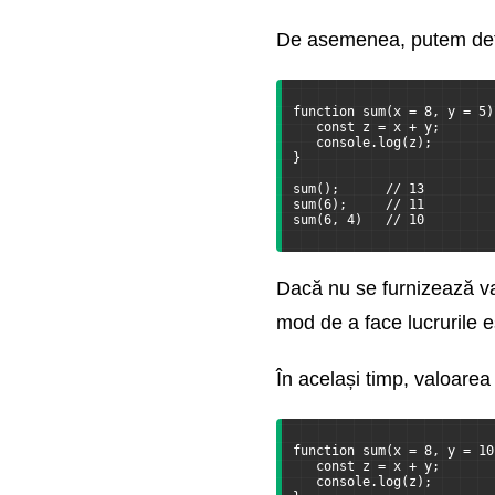
De asemenea, putem defini
function sum(x = 8, y = 5)
   const z = x + y;
   console.log(z);
}
sum();      // 13
sum(6);     // 11
sum(6, 4)   // 10
Dacă nu se furnizează valo
mod de a face lucrurile e
În același timp, valoarea
function sum(x = 8, y = 10
   const z = x + y;
   console.log(z);