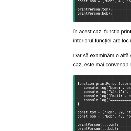
const bob = ["Bob", 43, "b
printPerson(tom);
Module
printPerson(bob);
Canvas API
În acest caz, funcția pri
interiorul funcției are lo
IndexDB API
Dar să examinăm o altă s
API Drag and Drop
caz, este mai convenabil
File API
function printPerson(usern
Web Worker API
   console.log("Nume:", us
   console.log("Vârstă:", 
   console.log("Email:", e
   console.log("==========
Web API Adaugatoare
}
const tom = ["Tom", 39, "t
Articole suplimentare
const bob = ["Bob", 43, "b
printPerson(...tom);
printPerson(...bob);