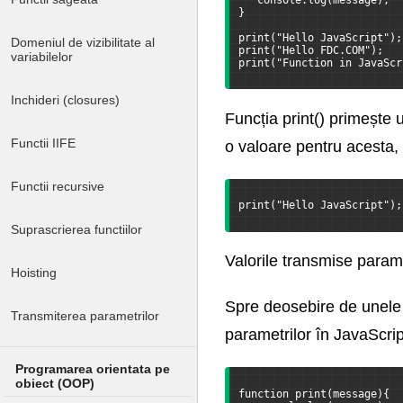
   console.log(message);
}
print("Hello JavaScript");
Domeniul de vizibilitate al
print("Hello FDC.COM");
variabilelor
print("Function in JavaScr
Inchideri (closures)
Funcția print() primește 
Functii IIFE
o valoare pentru acesta,
Functii recursive
print("Hello JavaScript");
Suprascrierea functiilor
Valorile transmise param
Hoisting
Spre deosebire de unele 
Transmiterea parametrilor
parametrilor în JavaScri
Programarea orientata pe
obiect (OOP)
function print(message){