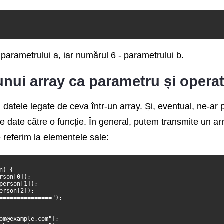
parametrului a, iar numărul 6 - parametrului b.
nui array ca parametru și opera
datele legate de ceva într-un array. Și, eventual, ne-ar 
e date către o funcție. În general, putem transmite un ar
ne referim la elementele sale:
n) {
rson[0]);
person[1]);
erson[2]);
===============");
om@example.com"];