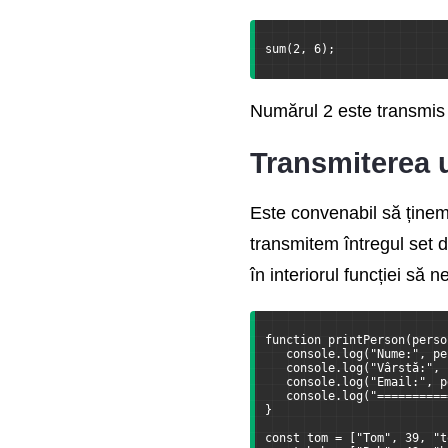
Lucru cu browserul si
BOM
sum(2, 6);
Formate JSON si XML
Numărul 2 este transmis 
Stocarea Datelor
Transmiterea u
Asincronitate, promise,
Este convenabil să ținem 
async si await
transmitem întregul set d
Cereri AJAX si
în interiorul funcției să 
XMLHttpRequest
API-ul Fetch
function printPerson(perso
   console.log("Nume:", pe
   console.log("Vârstă:", 
Web Socket API si Server-
   console.log("Email:", p
Sent Events
   console.log("==========
}
const tom = ["Tom", 39, "t
Localizare