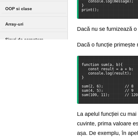
   console.log(message);
}
OOP si clase
print();
Array-uri
Dacă nu se furnizează o 
Siruri de caractere
Dacă o funcție primește m
Tratarea erorilor
function sum(a, b){
   const result = a + b;
Obiecte incorporate
   console.log(result);
}
Colectii si iteratori
sum(2, 6);          // 8
sum(4, 5);          // 9
sum(109, 11);       // 120
Lucrul cu DOM
La apelul funcției cu mai
Evenimente
cuvinte, prima valoare es
Lucrul cu Formulare
așa. De exemplu, în apel