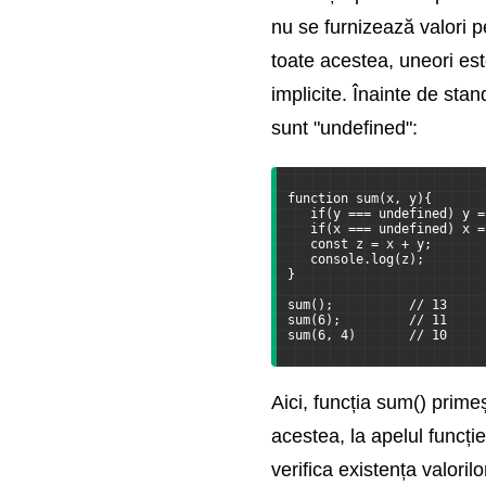
nu se furnizează valori p
toate acestea, uneori est
implicite. Înainte de sta
sunt "undefined":
function sum(x, y){
   if(y === undefined) y =
   if(x === undefined) x =
   const z = x + y;
   console.log(z);
}
sum();          // 13
sum(6);         // 11
sum(6, 4)       // 10
Aici, funcția sum() primeș
acestea, la apelul funcți
verifica existența valori