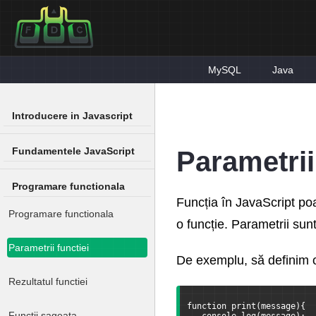
MySQL
Java
Introducere in Javascript
Fundamentele JavaScript
Parametrii
Programare functionala
Funcția în JavaScript poa
Programare functionala
o funcție. Parametrii sun
Parametrii functiei
De exemplu, să definim o
Rezultatul functiei
function print(message){
Functii sageata