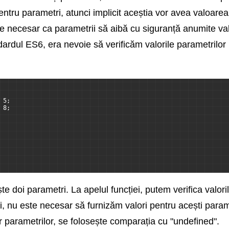
entru parametri, atunci implicit aceștia vor avea valoare
e necesar ca parametrii să aibă cu siguranță anumite valo
ndardul ES6, era nevoie să verificăm valorile parametrilo
 5;
 8;
te doi parametri. La apelul funcției, putem verifica valoril
ei, nu este necesar să furnizăm valori pentru acești param
lor parametrilor, se folosește comparația cu "undefined".