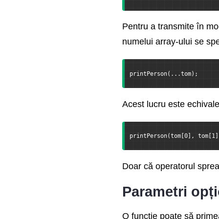
Pentru a transmite în mo
numelui array-ului se spe
printPerson(...tom);
Acest lucru este echivale
printPerson(tom[0], tom[1]
Doar că operatorul sprea
Parametri opțio
O funcție poate să prime