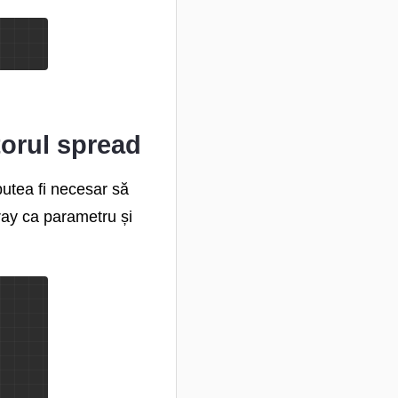
torul spread
putea fi necesar să
ray ca parametru și