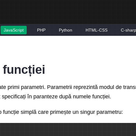
JavaScript
PHP
Python
HTML-CSS
C-shar
 funcției
te primi parametri. Parametrii reprezintă modul de trans
t specificați în paranteze după numele funcției.
 funcție simplă care primește un singur parametru: