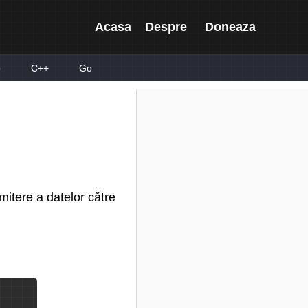
Acasa
Despre
Doneaza
p
C++
Go
mitere a datelor către