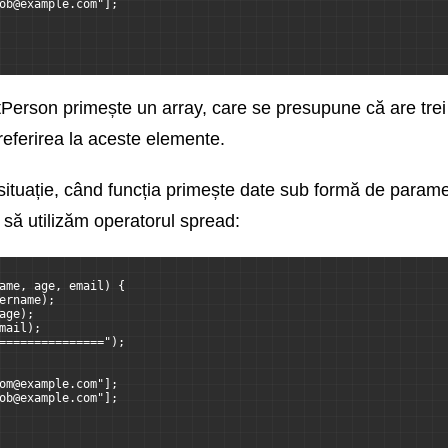
ob@example.com"];
ntPerson primește un array, care se presupune că are trei
c referirea la aceste elemente.
ituație, când funcția primește date sub formă de paramet
 să utilizăm operatorul spread:
ame, age, email) {
ername);
age);
mail);
===============");
om@example.com"];
ob@example.com"];