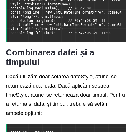
const mediumTime = new Intl.DateTimeFormat("ro", {time
Style: "medium"}).format(now);
console.log(mediumTime);    // 20:42:08
const longTime = new Intl.DateTimeFormat("ro", {timeSt
yle: "long"}).format(now);
console.log(longTime);      // 20:42:08 GMT+11
const fullTime = new Intl.DateTimeFormat("ro", {timeSt
yle: "full"}).format(now);
console.log(fullTime);      // 20:42:08 GMT+11:00
Combinarea datei și a
timpului
Dacă utilizăm doar setarea dateStyle, atunci se
returnează doar data. Dacă aplicăm setarea
timeStyle, atunci se returnează doar timpul. Pentru
a returna și data, și timpul, trebuie să setăm
ambele opțiuni: