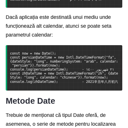
Dacă aplicația este destinată unui mediu unde
funcționează alt calendar, atunci se poate seta
parametrul calendar:
const now = new Date();
const persianDateTime = new Intl.DateTimeFormat("fa", 
{dateStyle: "long", numberingSystem: "arab", calendar:
 "persian"}).format(now);
console.log(persianDateTime);       - ٢١ شهریور ١٤٠٠
const zhDateTime = new Intl.DateTimeFormat("zh", {date
Style: "long", calendar: "chinese"}).format(now);
console.log(zhDateTime);            - 2021辛丑年八月初六
Metode Date
Trebuie de menționat că tipul Date oferă, de
asemenea, o serie de metode pentru localizarea