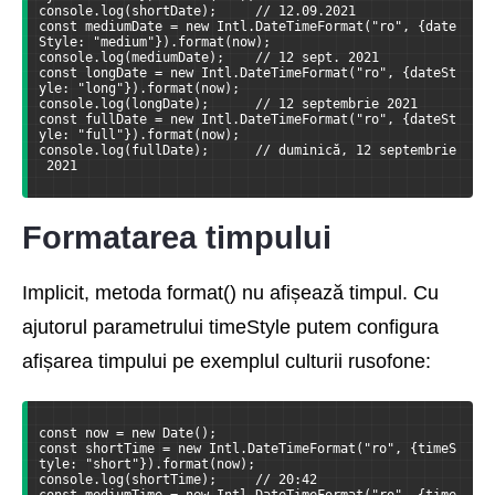
console.log(shortDate);     // 12.09.2021
const mediumDate = new Intl.DateTimeFormat("ro", {date
Style: "medium"}).format(now);
console.log(mediumDate);    // 12 sept. 2021
const longDate = new Intl.DateTimeFormat("ro", {dateSt
yle: "long"}).format(now);
console.log(longDate);      // 12 septembrie 2021
const fullDate = new Intl.DateTimeFormat("ro", {dateSt
yle: "full"}).format(now);
console.log(fullDate);      // duminică, 12 septembrie
 2021
Formatarea timpului
Implicit, metoda format() nu afișează timpul. Cu
ajutorul parametrului timeStyle putem configura
afișarea timpului pe exemplul culturii rusofone:
const now = new Date();
const shortTime = new Intl.DateTimeFormat("ro", {timeS
tyle: "short"}).format(now);
console.log(shortTime);     // 20:42