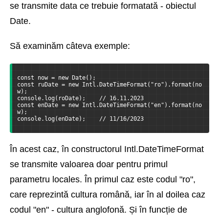
se transmite data ce trebuie formatată - obiectul
Date.
Să examinăm câteva exemple:
const now = new Date();
const ruDate = new Intl.DateTimeFormat("ro").format(no
w);
console.log(roDate);    // 16.11.2023
const enDate = new Intl.DateTimeFormat("en").format(no
w);
console.log(enDate);    // 11/16/2023
În acest caz, în constructorul Intl.DateTimeFormat
se transmite valoarea doar pentru primul
parametru locales. În primul caz este codul "ro",
care reprezintă cultura română, iar în al doilea caz
codul "en" - cultura anglofonă. Și în funcție de