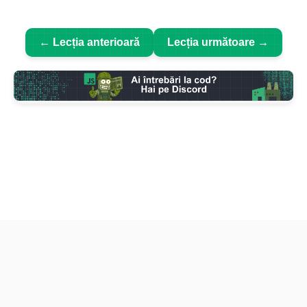
← Lecția anterioară
Lecția următoare →