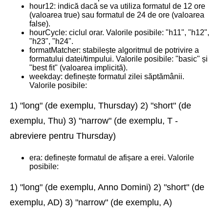
hour12: indică dacă se va utiliza formatul de 12 ore
(valoarea true) sau formatul de 24 de ore (valoarea
false).
hourCycle: ciclul orar. Valorile posibile: "h11", "h12",
"h23", "h24".
formatMatcher: stabilește algoritmul de potrivire a
formatului datei/timpului. Valorile posibile: "basic" și
"best fit" (valoarea implicită).
weekday: definește formatul zilei săptămânii.
Valorile posibile:
1) "long" (de exemplu, Thursday) 2) "short" (de
exemplu, Thu) 3) "narrow" (de exemplu, T -
abreviere pentru Thursday)
era: definește formatul de afișare a erei. Valorile
posibile:
1) "long" (de exemplu, Anno Domini) 2) "short" (de
exemplu, AD) 3) "narrow" (de exemplu, A)