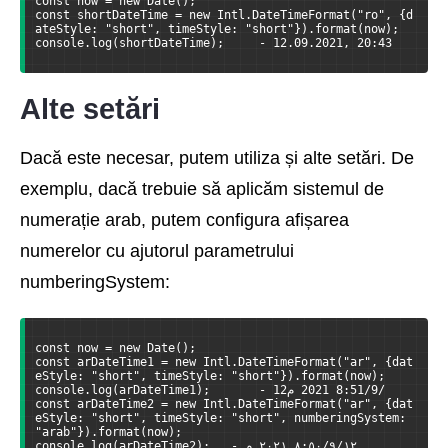
const now = new Date();
const shortDateTime = new Intl.DateTimeFormat("ro", {d
ateStyle: "short", timeStyle: "short"}).format(now);
console.log(shortDateTime);     - 12.09.2021, 20:43
Alte setări
Dacă este necesar, putem utiliza și alte setări. De
exemplu, dacă trebuie să aplicăm sistemul de
numerație arab, putem configura afișarea
numerelor cu ajutorul parametrului
numberingSystem:
const now = new Date();
const arDateTime1 = new Intl.DateTimeFormat("ar", {dat
eStyle: "short", timeStyle: "short"}).format(now);
console.log(arDateTime1);       - 12‏/9‏/2021 8:51 م
const arDateTime2 = new Intl.DateTimeFormat("ar", {dat
eStyle: "short", timeStyle: "short", numberingSystem: 
"arab"}).format(now);
console.log(arDateTime2);   - ١٢‏/٩‏/٢٠٢١ ٨:٥٠ م