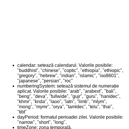
calendar: setează calendarul. Valorile posibile:
"buddhist", "chinese", "coptic", "ethiopia", "ethiopic",
"gregory", "hebrew", "indian", "islamic", "iso8601",
"japanese", "persian", "roc"
numberingSystem: setează sistemul de numerație
aplicat. Valorile posibile: "arab", "arabext", "bali",
"beng", "deva", "fullwide", "gujr", "guru", "hanidec",
"khmr", "knda", "laoo", "latn", "limb", "mlym",
"mong", "mymr", "orya", "tamldec", "telu", "thai",
"tibt"
dayPeriod: formatul perioadei zilei. Valorile posibile:
"narrow", "short", "long".
timeZone: zona temporală.