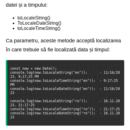
datei și a timpului:
toLocaleString()
ToLocaleDateString()
toLocaleTimeString()
Ca parametru, aceste metode acceptă localizarea
în care trebuie să fie localizată data și timpul:
const now = new Date();
console.log(now.toLocaleString("en"));      - 11/16/20
23, 9:17:25 PM
console.log(now.toLocaleTimeString("en"));  - 9:17:25 
PM
console.log(now.toLocaleDateString("en"));  - 11/16/20
23
console.log(now.toLocaleString("ro"));      - 16.11.20
23, 21:17:25
console.log(now.toLocaleTimeString("ro"));  - 21:17:25
console.log(now.toLocaleDateString("ro"));  - 16.11.20
23