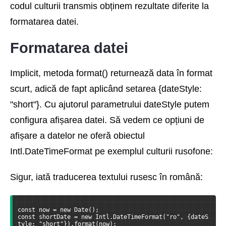
codul culturii transmis obținem rezultate diferite la
formatarea datei.
Formatarea datei
Implicit, metoda format() returnează data în format
scurt, adică de fapt aplicând setarea {dateStyle:
"short"}. Cu ajutorul parametrului dateStyle putem
configura afișarea datei. Să vedem ce opțiuni de
afișare a datelor ne oferă obiectul
Intl.DateTimeFormat pe exemplul culturii rusofone:
Sigur, iată traducerea textului rusesc în română:
const now = new Date();
const shortDate = new Intl.DateTimeFormat("ro", {dateS
tyle: "short"}).format(now);