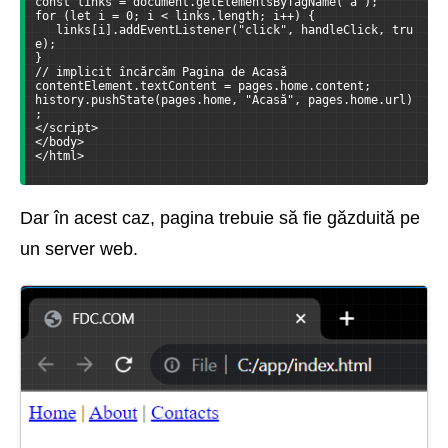
const links = document.getElementsByTagName("a");
for (let i = 0; i < links.length; i++) {
   links[i].addEventListener("click", handleClick, tru
e);  
}
// implicit încărcăm Pagina de Acasă
contentElement.textContent = pages.home.content;  
history.pushState(pages.home, "Acasă", pages.home.url)
;
</script>
</body>
</html>
Dar în acest caz, pagina trebuie să fie găzduită pe
un server web.