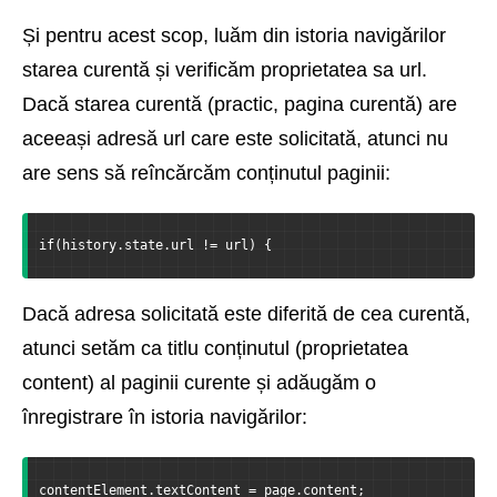
Și pentru acest scop, luăm din istoria navigărilor
starea curentă și verificăm proprietatea sa url.
Dacă starea curentă (practic, pagina curentă) are
aceeași adresă url care este solicitată, atunci nu
are sens să reîncărcăm conținutul paginii:
if(history.state.url != url) {
Dacă adresa solicitată este diferită de cea curentă,
atunci setăm ca titlu conținutul (proprietatea
content) al paginii curente și adăugăm o
înregistrare în istoria navigărilor:
contentElement.textContent = page.content;  