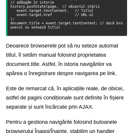
// adăugăm în istorie
history.pushState(page,  // obiectul stării      
   event.target.textContent,   // Titlul      
   event.target.href           // URL-ul    
);
document.title = event.target.textContent; // dacă bro
wserul nu setează titlul
Deoarece browserele pot să nu seteze automat
titlul, îl setăm manual folosind proprietatea
document.title. Astfel, în istoria navigărilor va
apărea o înregistrare despre navigarea pe link.
Este de remarcat că, în aplicațiile reale, de obicei,
astfel de pagini condiționale sunt definite în fișiere
separate și sunt încărcate prin AJAX.
Pentru a gestiona navigările folosind butoanele
browserului Înapoi/Înainte, stabilim un handler