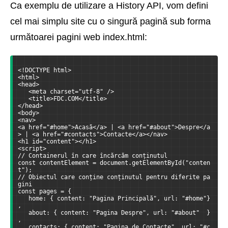
Ca exemplu de utilizare a History API, vom defini
cel mai simplu site cu o singură pagină sub forma
următoarei pagini web index.html:
<!DOCTYPE html>
<html>
<head>
   <meta charset="utf-8" />
   <title>FDC.COM</title>
</head>
<body>
<nav>
<a href="#home">Acasă</a> | <a href="#about">Despre</a
> | <a href="#contacts">Contacte</a></nav>
<h1 id="content"></h1>
<script>
// Containerul în care încărcăm conținutul
const contentElement = document.getElementById("conten
t");  
// Obiectul care conține conținutul pentru diferite pa
gini
const pages = {
   home: { content: "Pagina Principală", url: "#home"}
,      
   about: { content: "Pagina Despre", url: "#about"  }
,
   contacts: { content: "Pagina de Contacte", url: "#c