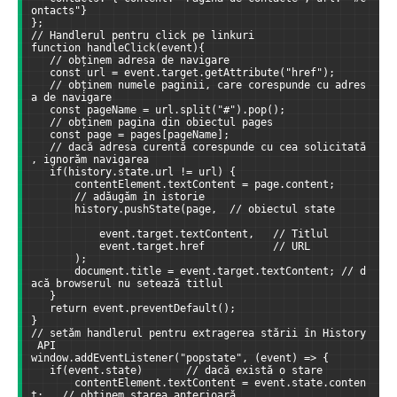
ontacts"}  
};  
// Handlerul pentru click pe linkuri
function handleClick(event){
   // obținem adresa de navigare
   const url = event.target.getAttribute("href");
   // obținem numele paginii, care corespunde cu adres
a de navigare
   const pageName = url.split("#").pop();
   // obținem pagina din obiectul pages
   const page = pages[pageName];
   // dacă adresa curentă corespunde cu cea solicitată
, ignorăm navigarea
   if(history.state.url != url) {
       contentElement.textContent = page.content;  
       // adăugăm în istorie
       history.pushState(page,  // obiectul state     
           event.target.textContent,   // Titlul      
           event.target.href           // URL    
       );
       document.title = event.target.textContent; // d
acă browserul nu setează titlul
   }
   return event.preventDefault();  
}  
// setăm handlerul pentru extragerea stării în History
 API
window.addEventListener("popstate", (event) => {
   if(event.state)       // dacă există o stare
       contentElement.textContent = event.state.conten
t;   // obținem starea anterioară