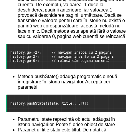
curentă. De exemplu, valoarea -1 duce la
deschiderea paginii anterioare, iar valoarea 1
provoacă deschiderea paginii următoare. Dacă se
transmite o valoare pentru care în istorie nu există o
pagină web corespunzătoare, această metodă nu
face nimic. Dacă metoda este apelată fără o valoare
sau cu valoarea 0, pagina web curentă se reîncarcă
history.go(-2);     // navigăm înapoi cu 2 pagini
history.go(2);      // navigăm înainte cu 2 pagini
history.go(0);      // reîncărcăm pagina curentă
Metoda pushState() adaugă programatic o nouă
înregistrare în istoria navigărilor. Acceptă trei
parametri:
history.pushState(state, title[, url])
Parametrul state reprezintă obiectul adăugat în
istoria navigărilor. Poate fi orice obiect de stare
Parametrul title stabilește titlul. De notat că