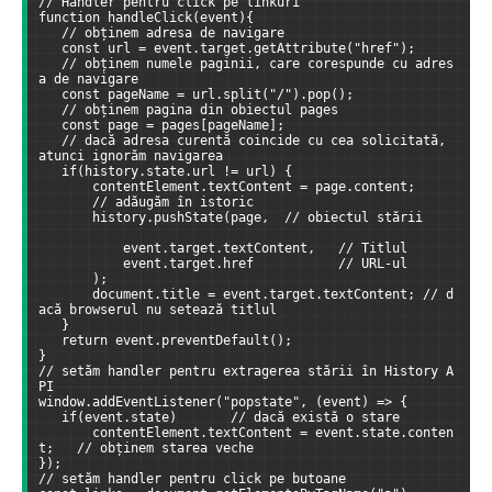
// Handler pentru click pe linkuri
function handleClick(event){
   // obținem adresa de navigare
   const url = event.target.getAttribute("href");
   // obținem numele paginii, care corespunde cu adres
a de navigare
   const pageName = url.split("/").pop();
   // obținem pagina din obiectul pages
   const page = pages[pageName];
   // dacă adresa curentă coincide cu cea solicitată, 
atunci ignorăm navigarea
   if(history.state.url != url) {
       contentElement.textContent = page.content;  
       // adăugăm în istoric
       history.pushState(page,  // obiectul stării    
           event.target.textContent,   // Titlul      
           event.target.href           // URL-ul    
       );
       document.title = event.target.textContent; // d
acă browserul nu setează titlul
   }
   return event.preventDefault();  
}  
// setăm handler pentru extragerea stării în History A
PI
window.addEventListener("popstate", (event) => {
   if(event.state)       // dacă există o stare
       contentElement.textContent = event.state.conten
t;   // obținem starea veche
});
// setăm handler pentru click pe butoane