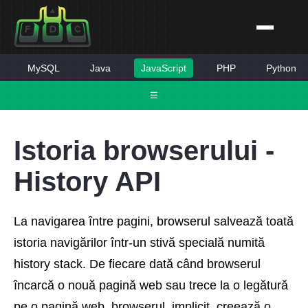
MySQL
Java
JavaScript
PHP
Python
☰
Istoria browserului -
History API
La navigarea între pagini, browserul salvează toată
istoria navigărilor într-un stivă specială numită
history stack. De fiecare dată când browserul
încarcă o nouă pagină web sau trece la o legătură
pe o pagină web, browserul, implicit, creează o