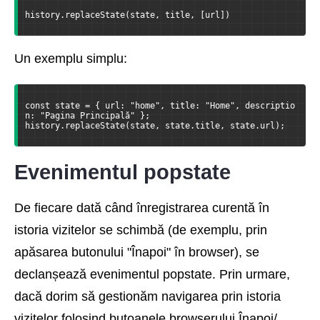
history.replaceState(state, title, [url])
Un exemplu simplu:
const state = { url: "home", title: "Home", descriptio
n: "Pagina Principală" };
history.replaceState(state, state.title, state.url);
Evenimentul popstate
De fiecare dată când înregistrarea curentă în
istoria vizitelor se schimbă (de exemplu, prin
apăsarea butonului "Înapoi" în browser), se
declanșează evenimentul popstate. Prin urmare,
dacă dorim să gestionăm navigarea prin istoria
vizitelor folosind butoanele browserului Înapoi/