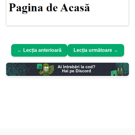
← Lecția anterioară
Lecția următoare →