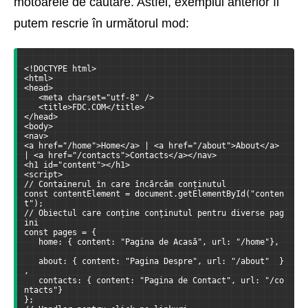
motoarele de căutare. Astfel, exemplul anterior îl
putem rescrie în următorul mod:
<!DOCTYPE html>
<html>
<head>
   <meta charset="utf-8" />
   <title>FDC.COM</title>
</head>
<body>
<nav>
<a href="/home">Home</a> | <a href="/about">About</a> 
| <a href="/contacts">Contacts</a></nav>
<h1 id="content"></h1>
<script>
// Containerul în care încărcăm conținutul
const contentElement = document.getElementById("conten
t");  
// Obiectul care conține conținutul pentru diverse pag
ini
const pages = {
   home: { content: "Pagina de Acasă", url: "/home"}, 
   about: { content: "Pagina Despre", url: "/about"  }
,
   contacts: { content: "Pagina de Contact", url: "/co
ntacts"}  
};  