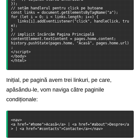
});
// setăm handlerul pentru click pe butoane
const links = document.getElementsByTagName("a");
for (let i = 0; i < links.length; i++) {
   links[i].addEventListener("click", handleClick, tru
e);  
}
// implicit încărcăm Pagina Principală
contentElement.textContent = pages.home.content;  
history.pushState(pages.home, "Acasă", pages.home.url)
;
</script>
</body>
</html>
Inițial, pe pagină avem trei linkuri, pe care,
apăsându-le, vom naviga către paginile
condiționale:
<nav>
<a href="#home">Acasă</a> | <a href="#about">Despre</a
> | <a href="#contacts">Contacte</a></nav>