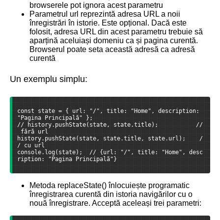
browserele pot ignora acest parametru
Parametrul url reprezintă adresa URL a noii
înregistrări în istorie. Este opțional. Dacă este
folosit, adresa URL din acest parametru trebuie să
aparțină aceluiași domeniu ca și pagina curentă.
Browserul poate seta această adresă ca adresă
curentă
Un exemplu simplu:
const state = { url: "/", title: "Home", description: 
"Pagina Principală" };
// history.pushState(state, state.title);           //
 fără url
history.pushState(state, state.title, state.url);    /
/ cu url
console.log(state);  // {url: "/", title: "Home", desc
ription: "Pagina Principală"}
Metoda replaceState() înlocuiește programatic
înregistrarea curentă din istoria navigărilor cu o
nouă înregistrare. Acceptă aceleași trei parametri: