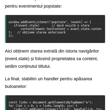
pentru evenimentul popstate:
window.addEventListener("popstate", (event) => {
   if(event.state)       // dacă există o stare
       contentElement.textContent = event.state.conten
t;   // obținem starea anterioară
});
Aici obținem starea extrată din istoria navigărilor
(event.state) și folosind proprietatea sa content,
setăm conținutul titlului.
La final, stabilim un handler pentru apăsarea
butoanelor:
const links = document.getElementsByTagName("a");
for (let i = 0; i < links.length; i++) {
   links[i].addEventListener("click", handleClick, tru