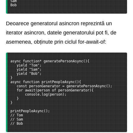
Sam
Bob
Deoarece generatorul asincron reprezintă un
iterator asincron, datele generatorului pot fi, de
asemenea, obținute prin ciclul for-await-of:
async function* generatePersonAsync(){
   yield "Tom";
   yield "Sam";
   yield "Bob";
}
async function printPeopleAsync(){
   const personGenerator = generatePersonAsync();
   for await(person of personGenerator){
       console.log(person);
   }
}
printPeopleAsync();
// Tom
// Sam
// Bob