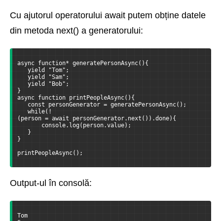
Cu ajutorul operatorului await putem obține datele
din metoda next() a generatorului:
async function* generatePersonAsync(){
   yield "Tom";
   yield "Sam";
   yield "Bob";
}
async function printPeopleAsync(){
   const personGenerator = generatePersonAsync();
   while(!
(person = await personGenerator.next()).done){
       console.log(person.value);
   }
}
printPeopleAsync();
Output-ul în consolă:
Tom