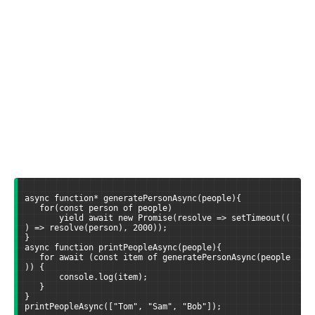
async function* generatePersonAsync(people){
   for(const person of people)
       yield await new Promise(resolve => setTimeout((
) => resolve(person), 2000));
}
async function printPeopleAsync(people){
   for await (const item of generatePersonAsync(people
)) {
       console.log(item);
   }
}
printPeopleAsync(["Tom", "Sam", "Bob"]);