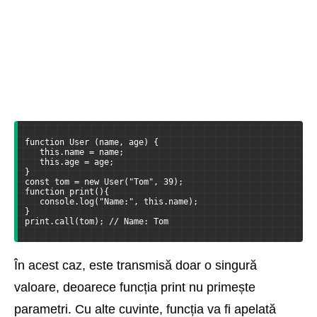
function User (name, age) {
   this.name = name;
   this.age = age;
}
const tom = new User("Tom", 39);
function print(){
   console.log("Name:", this.name);
}
print.call(tom); // Name: Tom
În acest caz, este transmisă doar o singură
valoare, deoarece funcția print nu primește
parametri. Cu alte cuvinte, funcția va fi apelată