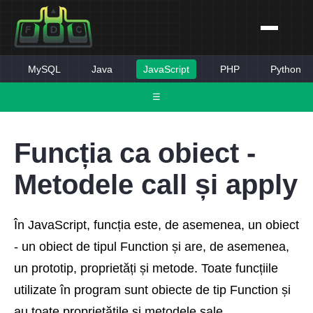
MySQL
Java
JavaScript
PHP
Python
☰
Funcția ca obiect -
Metodele call și apply
În JavaScript, funcția este, de asemenea, un obiect
- un obiect de tipul Function și are, de asemenea,
un prototip, proprietăți și metode. Toate funcțiile
utilizate în program sunt obiecte de tip Function și
au toate proprietățile și metodele sale.