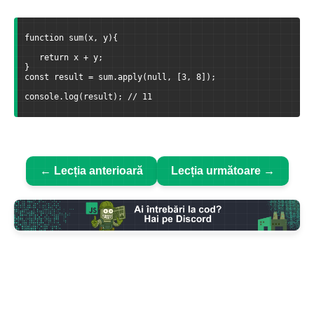
function sum(x, y){
   return x + y;
}
const result = sum.apply(null, [3, 8]);
console.log(result); // 11
← Lecția anterioară
Lecția următoare →