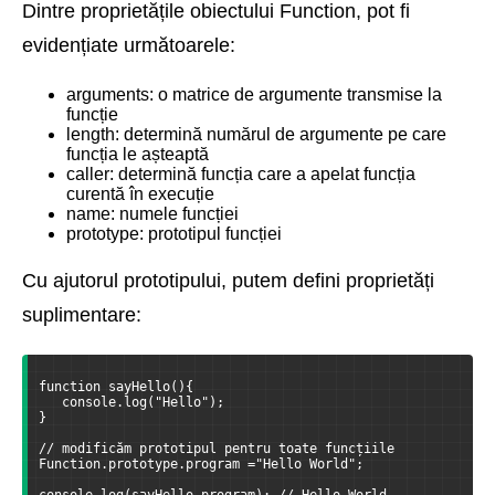
Dintre proprietățile obiectului Function, pot fi
evidențiate următoarele:
arguments: o matrice de argumente transmise la
funcție
length: determină numărul de argumente pe care
funcția le așteaptă
caller: determină funcția care a apelat funcția
curentă în execuție
name: numele funcției
prototype: prototipul funcției
Cu ajutorul prototipului, putem defini proprietăți
suplimentare:
function sayHello(){
   console.log("Hello");
}
// modificăm prototipul pentru toate funcțiile
Function.prototype.program ="Hello World";